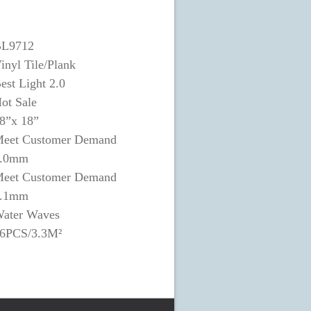
L9712
inyl Tile/Plank
est Light 2.0
ot Sale
8”x 18”
eet Customer Demand
.0mm
eet Customer Demand
.1mm
ater Waves
6PCS/3.3M²