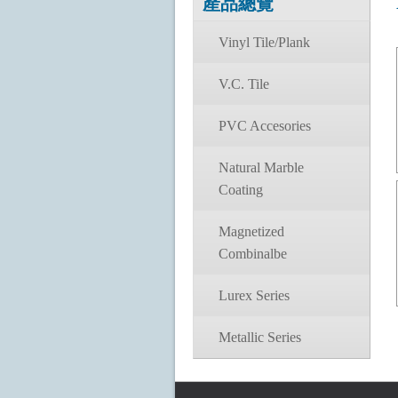
產品總覽
Vinyl Tile/Plank
V.C. Tile
PVC Accesories
Natural Marble
Coating
Magnetized
Combinalbe
Lurex Series
Metallic Series