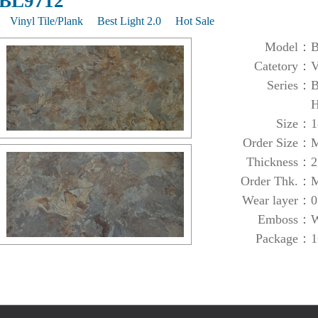
BL9712
Vinyl Tile/Plank
Best Light 2.0
Hot Sale
Model：
B
Catetory：
V
Series：
B
H
Size：
1
Order Size：
M
Thickness：
2
Order Thk.：
M
Wear layer：
0
Emboss：
W
Package：
1